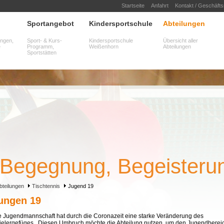
Startseite
Anfahrt
Kontakt / Geschäftss
Sportangebot
Kindersportschule
Abteilungen
ungen,
Sport- & Kurs-
Kindersportschule
Übersicht aller
e
Programm,
Weißenhorn
Abteilungen
Sportstätten
Begegnung, Begeisteru
Begegnung, Begeisteru
bteilungen
Tischtennis
Jugend 19
ungen 19
e Jugendmannschaft hat durch die Coronazeit eine starke Veränderung des
ielergefüges. Diesen Umbruch möchte die Abteilung nutzen, um den Jugendberei