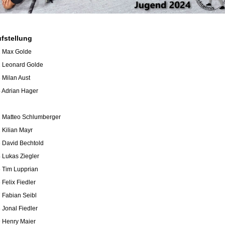
fstellung
1 Max Golde
2 Leonard Golde
3 Milan Aust
4 Adrian Hager
1 Matteo Schlumberger
2 Kilian Mayr
3 David Bechtold
4 Lukas Ziegler
5 Tim Lupprian
 Felix Fiedler
7 Fabian Seibl
8 Jonal Fiedler
9 Henry Maier