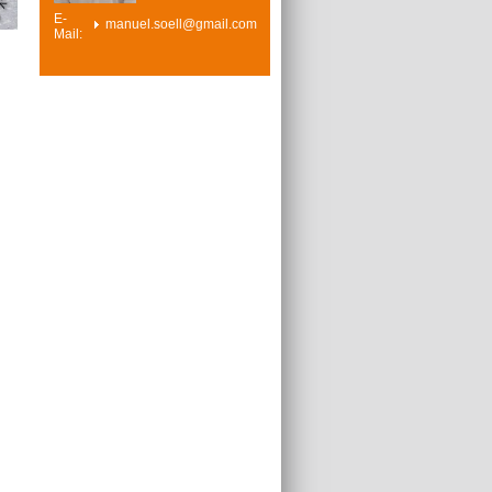
E-
manuel.soell@gmail.com
Mail: