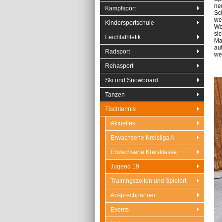
ne
Kampfsport
Sch
we
Kindersportschule
We
sic
Leichtathletik
Ma
au
Radsport
we
Rehasport
Ski und Snowboard
Tanzen
Tischtennis
Aktuelles
Erwachsene Kreisliga A
Erwachsene Kreisklasse
Jugend 19
Trainingszeiten und Spielort
Ansprechpartner
Events