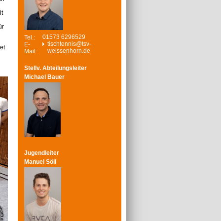
lt
ür
01573 6296529
Tel.:
tischtennis@tsv-
E-
et
weissenhorn.de
Mail:
Stellv. Abteilungsleiter
Michael Bauer
Jugendleiter
Manuel Söll