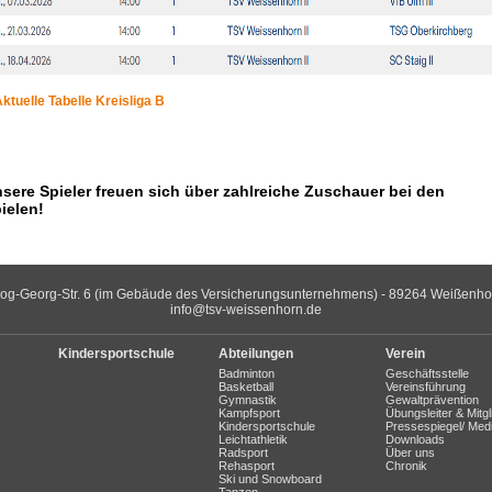
ktuelle Tabelle Kreisliga B
sere Spieler freuen sich über zahlreiche Zuschauer bei den
ielen!
og-Georg-Str. 6 (im Gebäude des Versicherungsunternehmens) - 89264 Weißenhorn 
info@tsv-weissenhorn.de
Kindersportschule
Abteilungen
Verein
Badminton
Geschäftsstelle
Basketball
Vereinsführung
Gymnastik
Gewaltprävention
Kampfsport
Übungsleiter & Mitgl
Kindersportschule
Pressespiegel/ Med
Leichtathletik
Downloads
Radsport
Über uns
Rehasport
Chronik
Ski und Snowboard
Tanzen