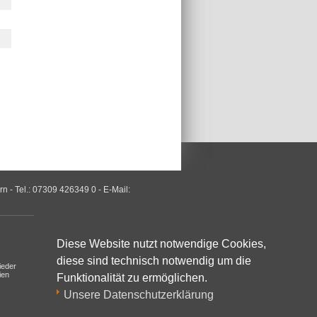
- Tel.: 07309 426349 0 - E-Mail:
Mitgliedschaft
Information
Diese Website nutzt notwendige Cookies,
Anmeldung
Satzung/ Ordnungen
diese sind technisch notwendig um die
ieder
ien
Funktionalität zu ermöglichen.
Unsere Datenschutzerklärung