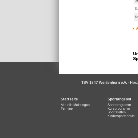
A
Un
Sp
TSV 1847 Weißenhorn e.V.
- Herz
Startseite
Sportangebot
Aktuelle Meldungen
Sportprogramm
Termine
Kursprogramm
Sportstätten
Kindersportschule