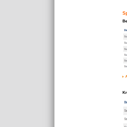
Sp
Be
A
Kr