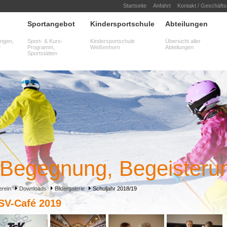
Startseite
Anfahrt
Kontakt / Geschäftss
Sportangebot
Kindersportschule
Abteilungen
ungen,
Sport- & Kurs-
Kindersportschule
Übersicht aller
e
Programm,
Weißenhorn
Abteilungen
Sportstätten
Begegnung, Begeisteru
erein
Downloads
Bildergalerie
Schuljahr 2018/19
SV-Café 2019