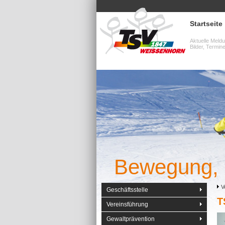
Startseite
Aktuelle Meld
Bilder, Termin
Bewegung, 
V
Geschäftsstelle
T
Vereinsführung
Gewaltprävention