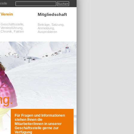
telle
Verein
Mitgliedschaft
Geschäftsstelle,
Beiträge, Satzung,
Vereinsführung,
Anmeldung,
Chronik, Fakten
Ausprobieren
ng.
Bewegun
Für Fragen und Informationen
stehen Ihnen die
Mitarbeiter/innen in unserer
Geschäftsstelle gerne zur
Verfügung