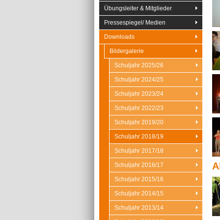
Übungsleiter & Mitglieder
Pressespiegel/ Medien
Downloads
Bildergalerie
Schuljahr 2025/26
Schuljahr 2024/25
Schuljahr 2023/24
Schuljahr 2022/23
Schuljahr 2019/20
Schuljahr 2018/19
Schuljahr 2017/18
A
Schuljahr 2016/17
Schuljahr 2015/16
Schuljahr 2014/15
Schuljahr 2013/14