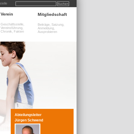
telle
Verein
Mitgliedschaft
Geschäftsstelle,
Beiträge, Satzung,
Vereinsführung,
Anmeldung,
Chronik, Fakten
Ausprobieren
Bewegung,
Abteilungsleiter
Jürgen Schwend