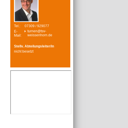
Tel.:
07309 / 929077
turnen@tsv-
E-
weissenhorn.de
Mail:
Stellv. Abteilungsleiter/in
nicht besetzt