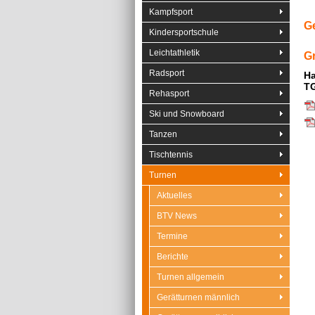
Kampfsport
Ge
Kindersportschule
Leichtathletik
G
Radsport
Ha
T
Rehasport
Ski und Snowboard
Tanzen
Tischtennis
Turnen
Aktuelles
BTV News
Termine
Berichte
Turnen allgemein
Gerätturnen männlich