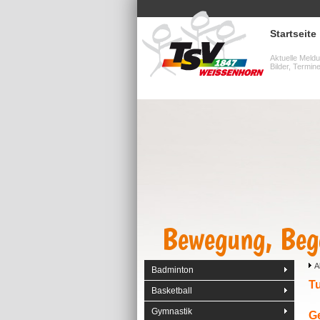
Startseite
Aktuelle Meld
Bilder, Termin
Bewegung, Beg
Bewegung, Beg
A
Badminton
T
Basketball
Gymnastik
G