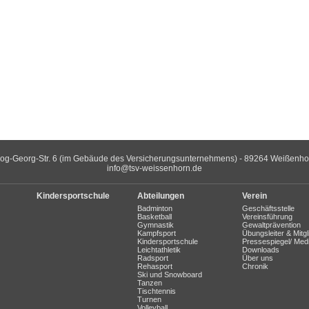
og-Georg-Str. 6 (im Gebäude des Versicherungsunternehmens) - 89264 Weißenhorn 
info@tsv-weissenhorn.de
Kindersportschule
Abteilungen
Verein
Badminton
Geschäftsstelle
Basketball
Vereinsführung
Gymnastik
Gewaltprävention
Kampfsport
Übungsleiter & Mitgl
Kindersportschule
Pressespiegel/ Med
Leichtathletik
Downloads
Radsport
Über uns
Rehasport
Chronik
Ski und Snowboard
Tanzen
Tischtennis
Turnen
Volleyball