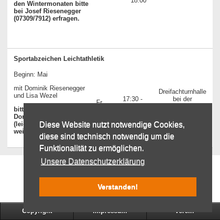
18:00
den Wintermonaten bitte
bei Josef Riesenegger
(07309/7912) erfragen.
Sportabzeichen Leichtathletik
Beginn: Mai
mit Dominik Riesenegger
Dreifachturnhalle
und Lisa Wezel
17:30 -
bei der
Fr
19:00
Mittelschule
bitte Voranmeldung bei
(DFH)
Dominik Riesenegger
(leichtathletik@tsv-
Diese Website nutzt notwendige Cookies,
weissenhorn.de)
diese sind technisch notwendig um die
Funktionalität zu ermöglichen.
Unsere Datenschutzerklärung
Verstanden!
Copyright
Impressum
Verein