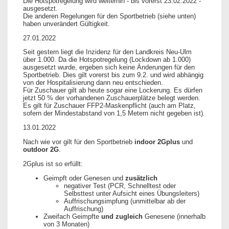
Die Hotspotregelung wird weiterhin - bis vorerst 23.02.2022 -
ausgesetzt.
Die anderen Regelungen für den Sportbetrieb (siehe unten)
haben unverändert Gültigkeit.
27.01.2022
Seit gestern liegt die Inzidenz für den Landkreis Neu-Ulm
über 1.000. Da die Hotspotregelung (Lockdown ab 1.000)
ausgesetzt wurde, ergeben sich keine Änderungen für den
Sportbetrieb. Dies gilt vorerst bis zum 9.2. und wird abhängig
von der Hospitalisierung dann neu entschieden.
Für Zuschauer gilt ab heute sogar eine Lockerung. Es dürfen
jetzt 50 % der vorhandenen Zuschauerplätze belegt werden.
Es gilt für Zuschauer FFP2-Maskenpflicht (auch am Platz,
sofern der Mindestabstand von 1,5 Metern nicht gegeben ist).
13.01.2022
Nach wie vor gilt für den Sportbetrieb
indoor 2Gplus
und
outdoor 2G
.
2Gplus ist so erfüllt:
Geimpft oder Genesen und
zusätzlich
negativer Test (PCR, Schnelltest oder
Selbsttest unter Aufsicht eines Übungsleiters)
Auffrischungsimpfung (unmittelbar ab der
Auffrischung)
Zweifach Geimpfte
und zugleich
Genesene (innerhalb
von 3 Monaten)