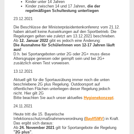
Kinder unter 14 Jahren
Kinder zwischen 14 und 17 Jahren,
die der
regelmäßigen Schultestung unterliegen
23.12.2021
Die Beschlüsse der Ministerpräsidentenkonferenz vom 21.12.
haben aktuell keine Auswirkungen auf den Sportbetrieb. Die
Regelungen gelten wie zuletzt am 13.12.2021 beschrieben.
Ab
12. Januar 2022
gibt es jedoch eine Änderung:
Die Ausnahme für SchülerInnen von 12-17 Jahren läuft
aus!
D.h. bei Sportangeboten unter 2G oder 2G+ muss diese
Altersgruppe genesen oder geimpft sein und bei 2G+
zusätzlich einen Test vorweisen.
13.12.2021
Aktuell gilt für die Sportausübung immer noch die unten
beschriebene 2G plus Regelung. Outdoorsport auf
öffentlichen Flächen unterliegen dieser Regelung jedoch
nicht. Hier gilt 2G
Bitte beachten Sie auch unser aktuelles
Hygienekonzept
.
24.11.2021
Heute tritt die 15. Bayerische
Infektionsschutzmaßnahmenverordnung (
BayIfSMV
) in Kraft.
Das ergibt sich daraus:
Ab
24. November 2021
gilt für Sportangebote die Regelung
"2G plus"
.