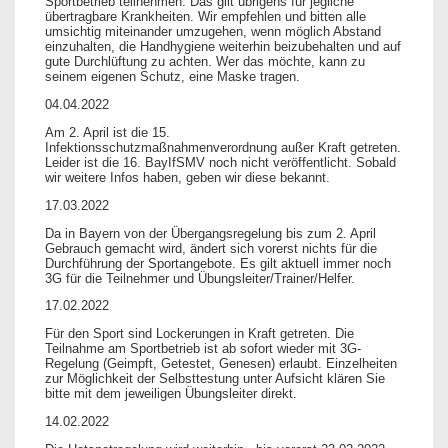
Sportbetrieb teilnehmen. Das gilt übrigens für jegliche
übertragbare Krankheiten. Wir empfehlen und bitten alle
umsichtig miteinander umzugehen, wenn möglich Abstand
einzuhalten, die Handhygiene weiterhin beizubehalten und auf
gute Durchlüftung zu achten. Wer das möchte, kann zu
seinem eigenen Schutz, eine Maske tragen.
04.04.2022
Am 2. April ist die 15.
Infektionsschutzmaßnahmenverordnung außer Kraft getreten.
Leider ist die 16. BayIfSMV noch nicht veröffentlicht. Sobald
wir weitere Infos haben, geben wir diese bekannt.
17.03.2022
Da in Bayern von der Übergangsregelung bis zum 2. April
Gebrauch gemacht wird, ändert sich vorerst nichts für die
Durchführung der Sportangebote. Es gilt aktuell immer noch
3G für die Teilnehmer und Übungsleiter/Trainer/Helfer.
17.02.2022
Für den Sport sind Lockerungen in Kraft getreten. Die
Teilnahme am Sportbetrieb ist ab sofort wieder mit 3G-
Regelung (Geimpft, Getestet, Genesen) erlaubt. Einzelheiten
zur Möglichkeit der Selbsttestung unter Aufsicht klären Sie
bitte mit dem jeweiligen Übungsleiter direkt.
14.02.2022