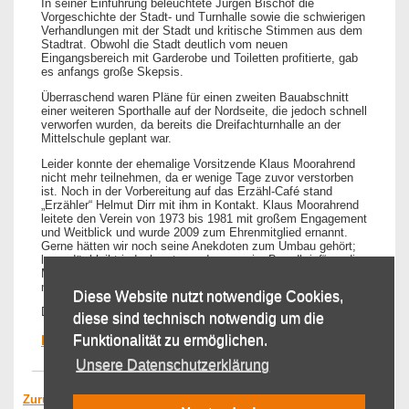
In seiner Einführung beleuchtete Jürgen Bischof die
Vorgeschichte der Stadt- und Turnhalle sowie die schwierigen
Verhandlungen mit der Stadt und kritische Stimmen aus dem
Stadtrat. Obwohl die Stadt deutlich vom neuen
Eingangsbereich mit Garderobe und Toiletten profitierte, gab
es anfangs große Skepsis.
Überraschend waren Pläne für einen zweiten Bauabschnitt
einer weiteren Sporthalle auf der Nordseite, die jedoch schnell
verworfen wurden, da bereits die Dreifachturnhalle an der
Mittelschule geplant war.
Leider konnte der ehemalige Vorsitzende Klaus Moorahrend
nicht mehr teilnehmen, da er wenige Tage zuvor verstorben
ist. Noch in der Vorbereitung auf das Erzähl-Café stand
„Erzähler“ Helmut Dirr mit ihm in Kontakt. Klaus Moorahrend
leitete den Verein von 1973 bis 1981 mit großem Engagement
und Weitblick und wurde 2009 zum Ehrenmitglied ernannt.
Gerne hätten wir noch seine Anekdoten zum Umbau gehört;
legendär bleibt jedoch unter anderem sein „Brandbrief“ an die
Mitglieder, in dem er diese auffordert, entweder beim Umbau
mit anzupacken oder zu spenden.
Diese Website nutzt notwendige Cookies,
Die Vorstandschaft des TSV 1847 Weißenhorn e. V.
diese sind technisch notwendig um die
Funktionalität zu ermöglichen.
Bildergalerie des Erzähl-Cafés
Unsere Datenschutzerklärung
Zurück