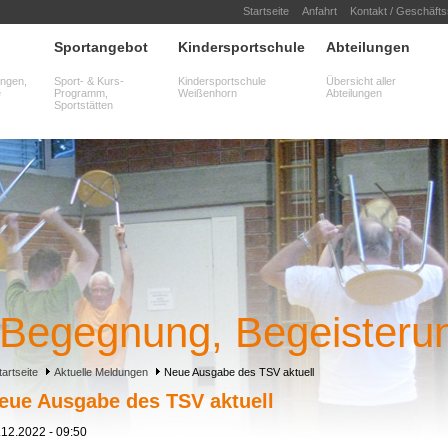
Startseite
Anfahrt
Kontakt / Geschäftss
Sportangebot
Kindersportschule
Abteilungen
ungen,
Sport- & Kurs-
Kindersportschule
Übersicht aller
e
Programm,
Weißenhorn
Abteilungen
Sportstätten
Begegnung, Begeisteru
Begegnung, Begeisteru
tartseite
Aktuelle Meldungen
Neue Ausgabe des TSV aktuell
eue Ausgabe des TSV aktuell
.12.2022 - 09:50