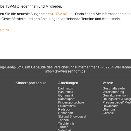
ebe TSV-Mitgliederinnen und Mitglieder,
sen Sie die neueste Ausgabe des
TSV aktuell
. Darin finden Sie Informationen aus
r Geschäftsstelle und den Abteilungen, anstehende Termine und vieles mehr.
Zurück
og-Georg-Str. 6 (im Gebäude des Versicherungsunternehmens) - 89264 Weißenhorn 
info@tsv-weissenhorn.de
Kindersportschule
Abteilungen
Verein
Badminton
Geschäftsstelle
Basketball
Vereinsführung
Gymnastik
Gewaltprävention
Kampfsport
Übungsleiter & Mitgl
Kindersportschule
Pressespiegel/ Med
Leichtathletik
Downloads
Radsport
Über uns
Rehasport
Chronik
Ski und Snowboard
Tanzen
Tischtennis
Turnen
Volleyball